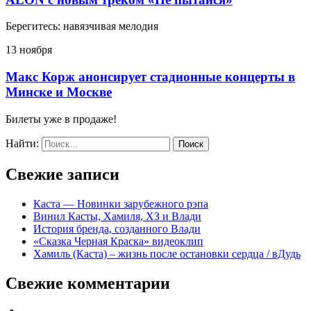
Берегитесь: навязчивая мелодия
13 ноября
Макс Корж анонсирует стадионные концерты в
Минске и Москве
Билеты уже в продаже!
Найти:
Свежие записи
Каста — Новинки зарубежного рэпа
Винил Касты, Хамиля, ХЗ и Влади
История бренда, созданного Влади
«Сказка Черная Краска» видеоклип
Хамиль (Каста) – жизнь после остановки сердца / вДудь
Свежие комментарии