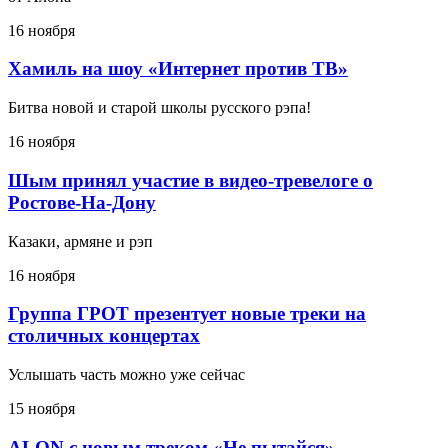
16 ноября
Хамиль на шоу «Интернет против ТВ»
Битва новой и старой школы русского рэпа!
16 ноября
Шым принял участие в видео-тревелоге о
Ростове-На-Дону
Казаки, армяне и рэп
16 ноября
Группа ГРОТ презентует новые треки на
столичных концертах
Услышать часть можно уже сейчас
15 ноября
ALON с новым треком «Не пытайся»