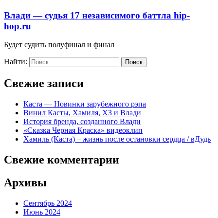
Влади — судья 17 независимого баттла hip-
hop.ru
Будет судить полуфинал и финал
Найти:
Свежие записи
Каста — Новинки зарубежного рэпа
Винил Касты, Хамиля, ХЗ и Влади
История бренда, созданного Влади
«Сказка Черная Краска» видеоклип
Хамиль (Каста) – жизнь после остановки сердца / вДудь
Свежие комментарии
Архивы
Сентябрь 2024
Июнь 2024