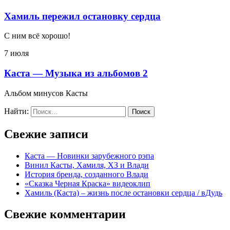
Хамиль пережил остановку сердца
С ним всё хорошо!
7 июля
Каста — Музыка из альбомов 2
Альбом минусов Касты
Найти:
Свежие записи
Каста — Новинки зарубежного рэпа
Винил Касты, Хамиля, ХЗ и Влади
История бренда, созданного Влади
«Сказка Черная Краска» видеоклип
Хамиль (Каста) – жизнь после остановки сердца / вДудь
Свежие комментарии