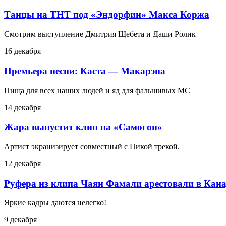
Танцы на ТНТ под «Эндорфин» Макса Коржа
Смотрим выступление Дмитрия Щебета и Даши Ролик
16 декабря
Премьера песни: Каста — Макарэна
Пища для всех наших людей и яд для фальшивых MC
14 декабря
Жара выпустит клип на «Самогон»
Артист экранизирует совместный с Пикой трекой.
12 декабря
Руфера из клипа Чаян Фамали арестовали в Кана
Яркие кадры даются нелегко!
9 декабря