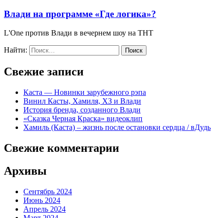
Влади на программе «Где логика»?
L'One против Влади в вечернем шоу на ТНТ
Найти:
Свежие записи
Каста — Новинки зарубежного рэпа
Винил Касты, Хамиля, ХЗ и Влади
История бренда, созданного Влади
«Сказка Черная Краска» видеоклип
Хамиль (Каста) – жизнь после остановки сердца / вДудь
Свежие комментарии
Архивы
Сентябрь 2024
Июнь 2024
Апрель 2024
Март 2024