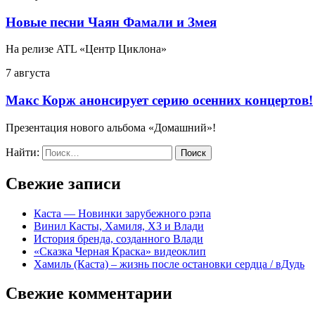
Новые песни Чаян Фамали и Змея
На релизе ATL «Центр Циклона»
7 августа
Макс Корж анонсирует серию осенних концертов!
Презентация нового альбома «Домашний»!
Найти:
Свежие записи
Каста — Новинки зарубежного рэпа
Винил Касты, Хамиля, ХЗ и Влади
История бренда, созданного Влади
«Сказка Черная Краска» видеоклип
Хамиль (Каста) – жизнь после остановки сердца / вДудь
Свежие комментарии