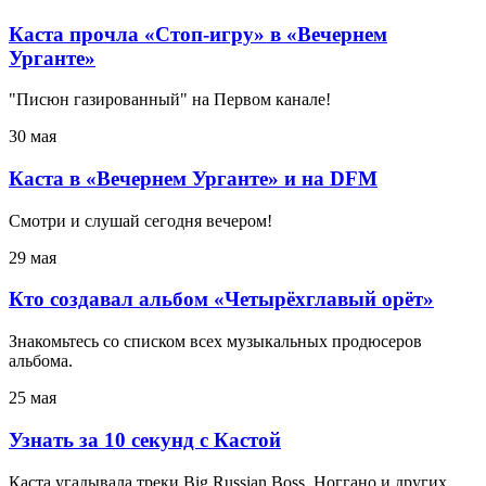
Каста прочла «Стоп-игру» в «Вечернем
Урганте»
"Писюн газированный" на Первом канале!
30 мая
Каста в «Вечернем Урганте» и на DFM
Смотри и слушай сегодня вечером!
29 мая
Кто создавал альбом «Четырёхглавый орёт»
Знакомьтесь со списком всех музыкальных продюсеров
альбома.
25 мая
Узнать за 10 секунд с Кастой
Каста угадывала треки Big Russian Boss, Ноггано и других.