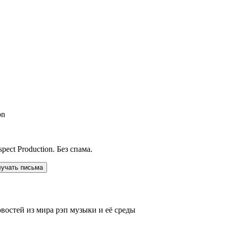
on
ect Production. Без спама.
лучать письма
овостей из мира рэп музыки и её среды