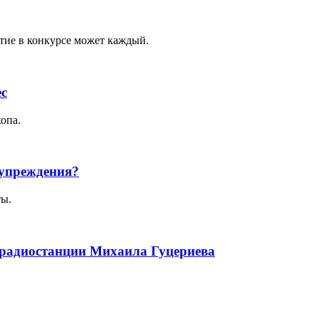
стие в конкурсе может каждый.
ес
опа.
упреждения?
ты.
 радиостанции Михаила Гуцериева