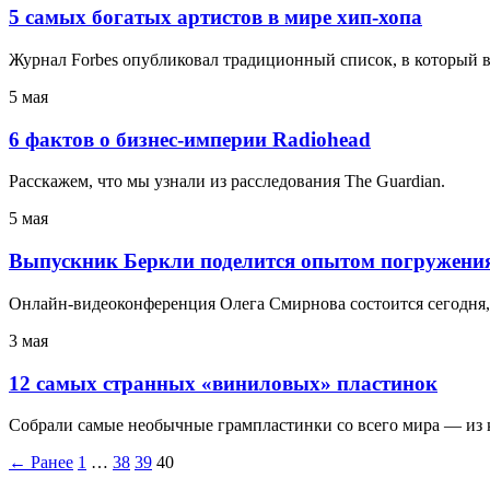
5 самых богатых артистов в мире хип‑хопа
Журнал Forbes опубликовал традиционный список, в который в
5 мая
6 фактов о бизнес‑империи Radiohead
Расскажем, что мы узнали из расследования The Guardian.
5 мая
Выпускник Беркли поделится опытом погружен
Онлайн‑видеоконференция Олега Смирнова состоится сегодня, 5
3 мая
12 самых странных «виниловых» пластинок
Собрали самые необычные грампластинки со всего мира — из кр
← Ранее
1
…
38
39
40