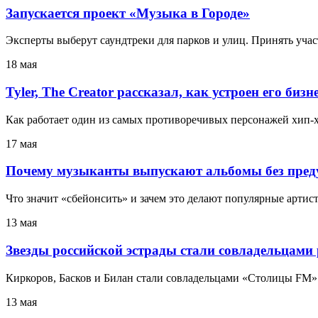
Запускается проект «Музыка в Городе»
Эксперты выберут саундтреки для парков и улиц. Принять уча
18 мая
Tyler, The Creator рассказал, как устроен его бизн
Как работает один из самых противоречивых персонажей хип‑х
17 мая
Почему музыканты выпускают альбомы без пред
Что значит «сбейонсить» и зачем это делают популярные артис
13 мая
Звезды российской эстрады стали совладельцами
Киркоров, Басков и Билан стали совладельцами «Столицы FM»
13 мая