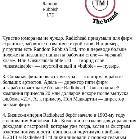
Чувство юмора им не чуждо. Radiohead придумали для фирм
странные, забавные названия с игрой слов. Например,
у группы есть Random Rubbish Ltd, что в переводе больше
похоже на название папки на рабочим столе — «всякий
хлам». Или Unsustainabubble Ltd — гибрид слов
«unsustainable» — неустойчивый и «bubble» — пузырь.
3. Сложная финансовая структура — это норма в работе
больших артистов. Aдель — директор пяти фирм
и зарабатывает даже больше Radiohead. Только одна её
компания принесла 20 млн долларов вскоре после выпуска
альбома «21». А, к примеру, Пол Маккартни — директор
восьми фирм.
4. Бизнес‑империя Radiohead берёт начало в 1993-му году
с основания Radiohead Ltd. Компанию создали для управления
доходами с гастролей, которые уже тогда, вслед за быстрым
взлётом популярности, приносили ощутимую прибыль.
В 2013-м Radiohead Ltd ликвидировали с положительным