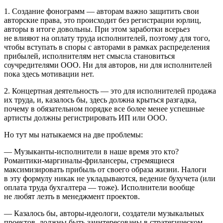
1. Создание фонограмм — авторам важно защитить свои
авторские права, это происходит без регистрации юрлиц,
авторы в итоге довольны. При этом заработки всерьез
не влияют на оплату труда исполнителей, поэтому для того,
чтобы вступать в споры с авторами в рамках распределения
прибылей, исполнителям нет смысла становиться
соучредителями ООО. Ни для авторов, ни для исполнителей
пока здесь мотивации нет.
2. Концертная деятельность — это для исполнителей продажа
их труда, и, казалось бы, здесь должна крыться разгадка,
почему в обязательном порядке все более менее успешные
артисты должны регистрировать ИП или ООО.
Но тут мы натыкаемся на две проблемы:
— Музыканты‑исполнители в наше время это кто?
Романтики‑маргиналы‑фрилансеры, стремящиеся
максимизировать прибыль от своего образа жизни. Налоги
в эту формулу никак не укладываются, ведение бухучета (или
оплата труда бухгалтера — тоже). Исполнители вообще
не любят лезть в менеджмент проектов.
— Казалось бы, авторы‑идеологи, создатели музыкальных
проектов, должны быть заинтересованы в стратегическом