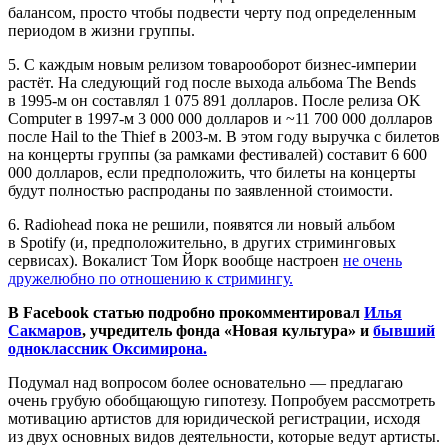
балансом, просто чтобы подвести черту под определенным
периодом в жизни группы.
5. С каждым новым релизом товарооборот бизнес‑империи
растёт. На следующий год после выхода альбома The Bends
в 1995-м он составлял 1 075 891 долларов. После релиза OK
Computer в 1997-м 3 000 000 долларов и ~11 700 000 долларов
после Hail to the Thief в 2003-м. В этом году выручка с билетов
на концерты группы (за рамками фестивалей) составит 6 600
000 долларов, если предположить, что билеты на концерты
будут полностью распроданы по заявленной стоимости.
6. Radiohead пока не решили, появятся ли новый альбом
в Spotify (и, предположительно, в других стриминговых
сервисах). Вокалист Том Йорк вообще настроен
не очень
дружелюбно по отношению к стримингу.
В Facebook статью подробно прокомментировал
Илья
Сакмаров
, учредитель фонда «Новая культура» и
бывший
одноклассник Оксимирона.
Подумал над вопросом более основательно — предлагаю
очень грубую обобщающую гипотезу. Попробуем рассмотреть
мотивацию артистов для юридической регистрации, исходя
из двух основных видов деятельности, которые ведут артисты.