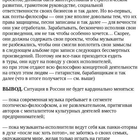
развитии, грамотном руководстве, социальной
ответственности своих бизнесов и так далее. Но во‑первых,
как поэты‑философы — они уже вполне довольны тем, что их
права защищены, песни записаны и так далее — для вечности
они уже отработали. Зарабатывать, бесконечно исполняя свои
произведения, им не так чтобы особенно хочется… Скорее,
они должны содержать свои проекты, чтобы музыканты
не разбежались, чтобы они смогли воплотить свои замыслы
в следующем альбоме при записи следующих бессмертных
произведений. Поэтому им все‑таки приходится ездить
в туры, они идут на поводу у своих исполнителей,
но при этом отдают всю философию концертной деятельности
на откуп этим людям — гитаристам, барабанщикам и так
далее (что в итоге получается — см. выше)
ВЫВОД.
Ситуация в России не будет кардинально меняться:
— пока современная музыка пребывает в сегменте
поэтическо‑философском, а не развлекательном, притягивая
авторов с менталитетом культурных деятелей вместо
предпринимателей;
— пока музыканты‑исполнители ведут себя как панки‑оторвы
в духе «после нас хоть потоп», не заботясь о своих семьях,
окружающем мире, желая только играть на гитаре