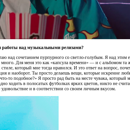
f и работы над музыкальными релизами?
аботаю над сочетанием пурпурного со светло‑голубым. Я над эти
дет много. Для меня это как «капсула времени» — и с альбомом 
м стиле, который мне тогда нравился. И это ответ на вопрос, поч
ция и наоборот. Ты просто делаешь вещи, которые искренне любиш
что‑то подобное?» Я просто рад быть на месте чувака, который 
но ходить в полосатых футболках ярких цветов, никто не считает
воё удовольствие и в соответствии со своим личным вкусом.