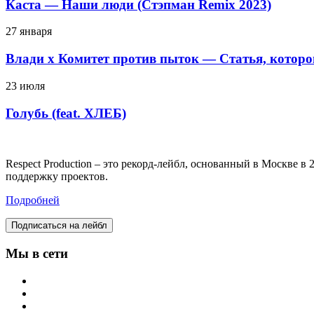
Каста — Наши люди (Стэпман Remix 2023)
27 января
Влади х Комитет против пыток — Статья, которо
23 июля
Голубь (feat. ХЛЕБ)
Respect Production – это рекорд-лейбл, основанный в Москве 
поддержку проектов.
Подробней
Подписаться на лейбл
Мы в сети