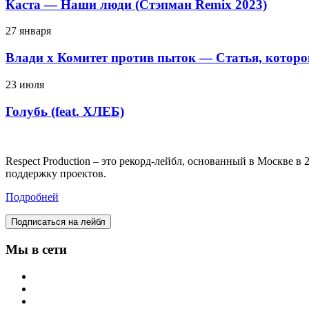
Каста — Наши люди (Стэпман Remix 2023)
27 января
Влади х Комитет против пыток — Статья, которо
23 июля
Голубь (feat. ХЛЕБ)
Respect Production – это рекорд-лейбл, основанный в Москве 
поддержку проектов.
Подробней
Подписаться на лейбл
Мы в сети