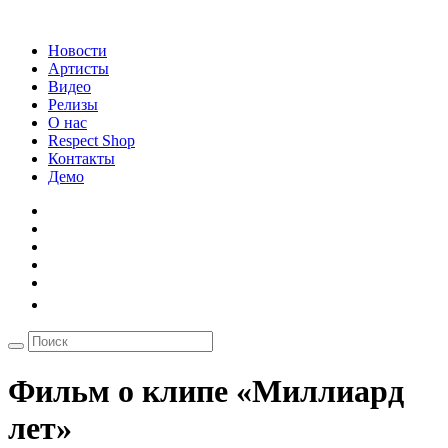
Новости
Артисты
Видео
Релизы
О нас
Respect Shop
Контакты
Демо
Фильм о клипе «Миллиард
лет»