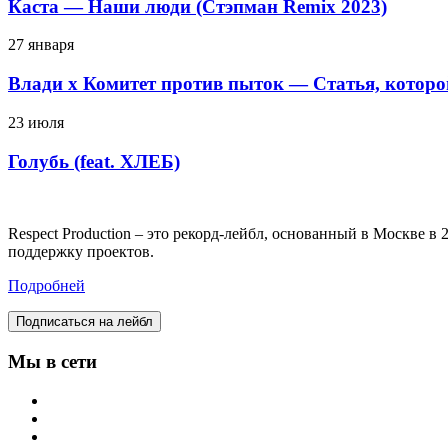
Каста — Наши люди (Стэпман Remix 2023)
27 января
Влади х Комитет против пыток — Статья, которо
23 июля
Голубь (feat. ХЛЕБ)
Respect Production – это рекорд-лейбл, основанный в Москве 
поддержку проектов.
Подробней
Подписаться на лейбл
Мы в сети