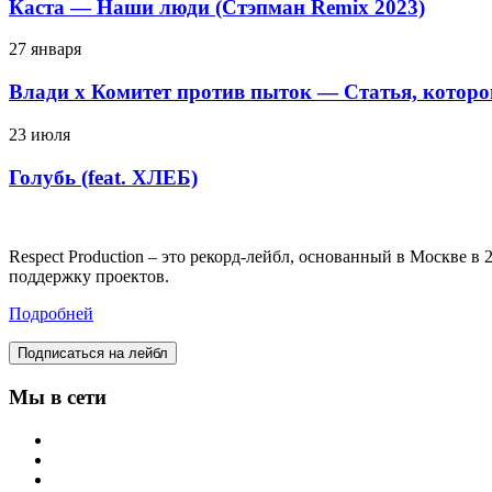
Каста — Наши люди (Стэпман Remix 2023)
27 января
Влади х Комитет против пыток — Статья, которо
23 июля
Голубь (feat. ХЛЕБ)
Respect Production – это рекорд-лейбл, основанный в Москве 
поддержку проектов.
Подробней
Подписаться на лейбл
Мы в сети