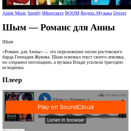
Apple Music
Spotify
ВКонтакте
BOOM
Яндекс.Музыка
Deezer
Шым — Романс для Анны
Шым
«Романс для Анны» — это переложение песни ростовского
барда Геннадия Жукова. Шым освежил текст своего земляка,
но сохранил интонацию, а музыка Влади усилила трагедию
исходника.
Плеер