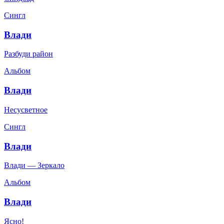
Сингл
Влади
Разбуди район
Альбом
Влади
Несусветное
Сингл
Влади
Влади — Зеркало
Альбом
Влади
Ясно!