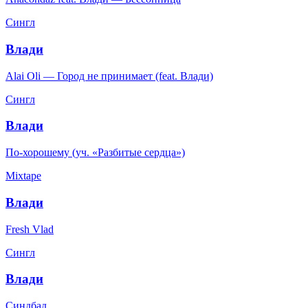
Сингл
Влади
Alai Oli — Город не принимает (feat. Влади)
Сингл
Влади
По‑хорошему (уч. «Разбитые сердца»)
Mixtape
Влади
Fresh Vlad
Сингл
Влади
Синдбад