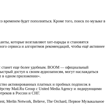
со временем будет пополняться. Кроме того, поиск по музыке в
нты, которые возглавляют хит-парады и становятся
ого сервиса и алгоритмов рекомендаций, чтобы ещё активнее
ис станет еще более удобным. BOOM — официальный
ыстрый доступ к своим аудиозаписям, могут наслаждаться
п в одном приложении».
ство активированных платных и пробных подписок в
рству Mail.Ru Group с United Media Agency и лидирующими
треков в России и СНГ.
nt, Merlin Network, Believe, The Orchard, Первое Музыкальное