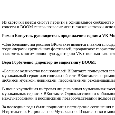
Из карточки юзеры смогут перейти в официальное сообщество и
соцсети и BOOM теперь позволит искать также карточки испо
Роман Богаутов, руководитель продвижения сервиса VK Mus
«Для большинства россиян ВКонтакте является главной площад
хэдлайнерами крупнейших фестивалей, продвигают творчество
знакомить многомиллионную аудиторию VK с новыми талантл
Вера Горбуленко, директор по маркетингу BOOM:
«Большое количество пользователей ВКонтакте пользуются с
музыкальный сервис для социальной сети ВКонтакте с огромно
любимой музыкой, новинками, персональными рекомендациями
В июне крупнейшая цифровая лицензионная музыкальная экос
музыкальных сервисах ВКонтакте, Одноклассники и мобильно
международными и российскими правообладателями пользовате
За последние годы были подписаны партнёрские соглашения с Uni
Издательство, Национальное Музыкальное Издательство и мно