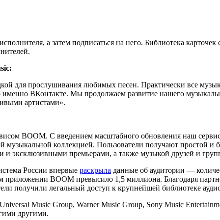
сполнителя, а затем подписаться на него. Библиотека карточек 
лнителей.
ic:
кой для прослушивания любимых песен. Практически все музыка
 именно ВКонтакте. Мы продолжаем развитие нашего музыкальн
ивыми артистами».
ервисом BOOM. С введением масштабного обновления наш серв
й музыкальной коллекцией. Пользователи получают простой и б
 и эксклюзивными премьерами, а также музыкой друзей и груп
истема России впервые
раскрыла
данные об аудитории — количе
м приложении BOOM превысило 1,5 миллиона. Благодаря партнё
ли получили легальный доступ к крупнейшей библиотеке аудио
versal Music Group, Warner Music Group, Sony Music Entertainme
гими другими.