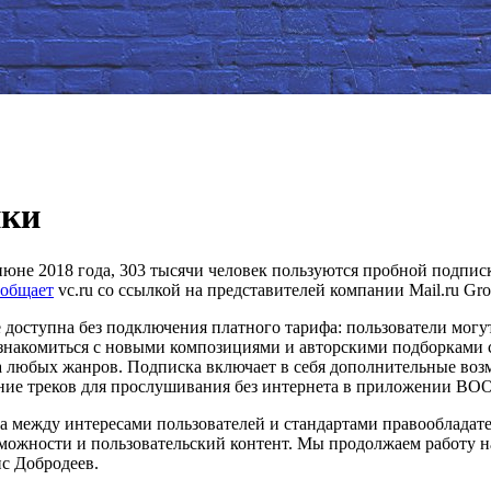
ики
июне 2018 года, 303 тысячи человек пользуются пробной подпи
ообщает
vc.ru со ссылкой на представителей компании Mail.ru Gro
доступна без подключения платного тарифа: пользователи могут
, знакомиться с новыми композициями и авторскими подборками
а любых жанров. Подписка включает в себя дополнительные воз
ение треков для прослушивания без интернета в приложении BO
са между интересами пользователей и стандартами правообладат
можности и пользовательский контент. Мы продолжаем работу н
с Добродеев.