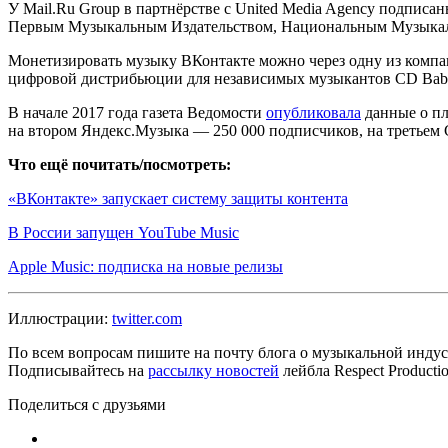
У Mail.Ru Group в партнёрстве с United Media Agency подписаны 
Первым Музыкальным Издательством, Национальным Музыкал
Монетизировать музыку ВКонтакте можно через одну из компаний
цифровой дистрибьюции для независимых музыкантов CD Ba
В начале 2017 года газета Ведомости
опубликовала
данные о пл
на втором Яндекс.Музыка — 250 000 подписчиков, на третьем 
Что ещё почитать/посмотреть:
«ВКонтакте» запускает систему защиты контента
В России запущен YouTube Music
Apple Music: подписка на новые релизы
Иллюстрации:
twitter.com
По всем вопросам пишите на почту блога о музыкальной индуст
Подписывайтесь на
рассылку новостей
лейбла Respect Product
Поделиться с друзьями