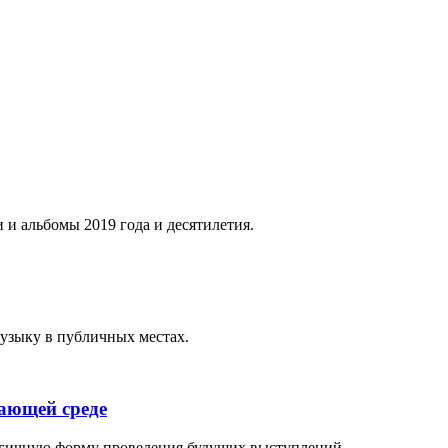
 и альбомы 2019 года и десятилетия.
музыку в публичных местах.
жающей среде
логичную форму проведения будущих выступлений.