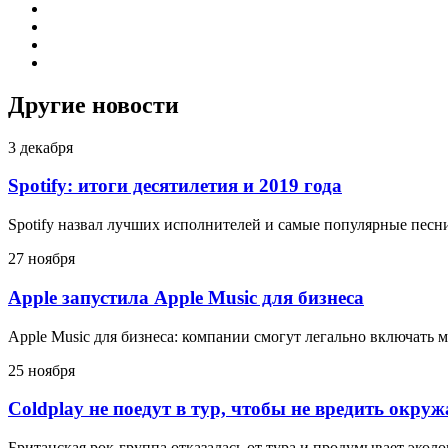
Другие новости
3 декабря
Spotify: итоги десятилетия и 2019 года
Spotify назвал лучших исполнителей и самые популярные песни
27 ноября
Apple запустила Apple Music для бизнеса
Apple Music для бизнеса: компании смогут легально включать 
25 ноября
Coldplay не поедут в тур, чтобы не вредить окру
Британская рок-группа отказалась от тура и продумывает эко