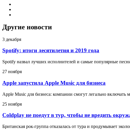
Другие новости
3 декабря
Spotify: итоги десятилетия и 2019 года
Spotify назвал лучших исполнителей и самые популярные песни
27 ноября
Apple запустила Apple Music для бизнеса
Apple Music для бизнеса: компании смогут легально включать 
25 ноября
Coldplay не поедут в тур, чтобы не вредить окру
Британская рок-группа отказалась от тура и продумывает эко