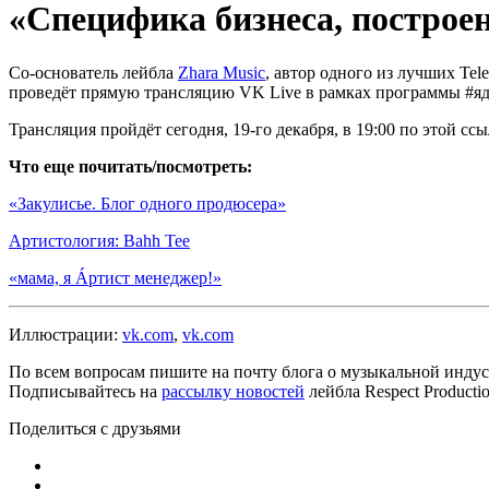
«Специфика бизнеса, построен
Со-основатель лейбла
Zhara Music
, автор одного из лучших Te
проведёт прямую трансляцию VK Live в рамках программы #я
Трансляция пройдёт сегодня, 19-го декабря, в 19:00 по этой с
Что еще почитать/посмотреть:
«Закулисье. Блог одного продюсера»
Артистология: Bahh Tee
«мама, я Áртист менеджер!»
Иллюстрации:
vk.com
,
vk.com
По всем вопросам пишите на почту блога о музыкальной индуст
Подписывайтесь на
рассылку новостей
лейбла Respect Product
Поделиться с друзьями