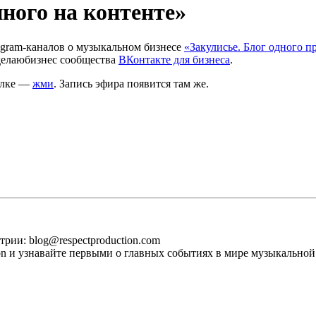
ного на контенте»
legram-каналов о музыкальном бизнесе
«Закулисье. Блог одного п
делаюбизнес сообщества
ВКонтакте для бизнеса
.
сылке —
жми
. Запись эфира появится там же.
рии: blog@respectproduction.com
ion и узнавайте первыми о главных событиях в мире музыкальной