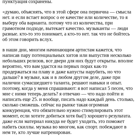
пунктуация сохранены.
«думаю, объяснять, что в этой сфере она первична — смысла
нет. и если встает вопрос о ее качестве или количестве, то я
выберу оба варианта. потому что из количества, при
грамотном подходе, вытекает качество. музыканты — люди
разные. кто-то это понимает, а кто-то нет. так что не бойтесь
об этом говорить вслух.
в наши дни, многим начинающим артистам кажется, что
написав пару потенциальных хитов или выпустив несколько
небольших релизов, все двери для них будут открыты. вполне
вероятно, что вам удастся на первых порах как-то
продержаться на плаву и даже капусты нарубить, но что
дальше? в музыке, как и в любом другом деле, даже при
наличии сумасшедшего таланта, решают навыки и опыт.
поэтому, когда у меня спрашивают: я вот написал 5 песен, что
мне с ними теперь делать? я отвечаю — что надо пойти и
написать еще 25. и вообще, писать надо каждый день. столько,
сколько сможешь. сейчас на рынке такая огромная
конкуренция, что обязательно нужно стимулировать этот
момент, если хотите добиться хотя бы(!) хорошего результата.
даже если материал никуда не будет уходить, это поможет
набить скиллы. музыка во многом, как спорт. побеждают в
нем те, кто лучше натренирован.