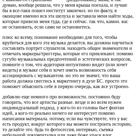
думаю, вообще решила, что у меня крыша поехала, и лучше
бы я все-таки пошел институт закончил. но по факту, в
оконцове именно вся эта шелуха и заставила меня найти ходы,
которые привели меня туда, где я сейчас. так что, камон. вас
не остановить, если сами не остановитесь.
плюс ко всему, понимание необходимо для того, чтобы
врубиться для кого эта музыка делается. вы должны научиться
составлять портрет слушателя. находить общие знаменатели и
отмечать маркеры/триггеры, которые его привлекают. помимо
сугубо музыкальных предпочтений и эстетических вопросов,
помните о том, что аудитория интуитивно видит (или хочет
видеть) в музыке себя и хочет иметь возможность себя
ассоциировать с музыкантом. но это не значит, что ваша
работа должна свестись к маркетингу в духе БС. просто это
поможет объяснить себе в первую очередь, как все устроено.
добавлю еще немного про возможности. постоянно буду
говорить, что все артисты разные. везде и во всем нужен
индивидуальный подход. у кого-то из головы бьет фонтан
идей, а кого-то реально ничего не интересует помимо
написания материала. потому, если вы чувствуете, что у вас
есть продукт, вокруг которого вы можете построить историю,
то делайте это. будь то фотосессия, интервью, съемка
небольшой документалки или даже боже упаси влог.