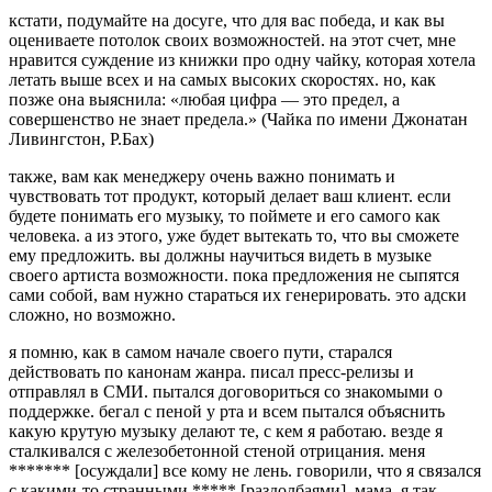
кстати, подумайте на досуге, что для вас победа, и как вы
оцениваете потолок своих возможностей. на этот счет, мне
нравится суждение из книжки про одну чайку, которая хотела
летать выше всех и на самых высоких скоростях. но, как
позже она выяснила: «любая цифра — это предел, а
совершенство не знает предела.» (Чайка по имени Джонатан
Ливингстон, Р.Бах)
также, вам как менеджеру очень важно понимать и
чувствовать тот продукт, который делает ваш клиент. если
будете понимать его музыку, то поймете и его самого как
человека. а из этого, уже будет вытекать то, что вы сможете
ему предложить. вы должны научиться видеть в музыке
своего артиста возможности. пока предложения не сыпятся
сами собой, вам нужно стараться их генерировать. это адски
сложно, но возможно.
я помню, как в самом начале своего пути, старался
действовать по канонам жанра. писал пресс-релизы и
отправлял в СМИ. пытался договориться со знакомыми о
поддержке. бегал с пеной у рта и всем пытался объяснить
какую крутую музыку делают те, с кем я работаю. везде я
сталкивался с железобетонной стеной отрицания. меня
******* [осуждали] все кому не лень. говорили, что я связался
с какими-то странными ***** [раздолбаями]. мама, я так