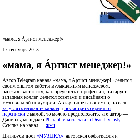
«мама, я Áртист менеджер!»
17 сентября 2018
«мама, я Áртист менеджер!»
Автор Telegram-канала «мама, я Áртист менеджер!» делится
своим опытом работы музыкальным менеджером,
рассказывает о том, как преуспеть в профессии, цитирует
западных коллег, делится советами и инсайдами о
музыкальной индустрии. Автор пишет анонимно, но если
загуглить название канала
и
посмотреть скриншот
переписки
с мамой, то можно предположить, что автор —
Даниэль, менеджер
Pharaoh и коллектива Dead Dynasty
.
Ссылка на канал —
жми
.
Цитируем пост
«МУЗЫКА»
, авторская орфография и