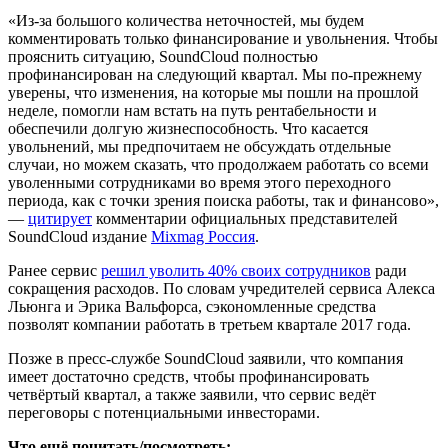
«Из-за большого количества неточностей, мы будем
комментировать только финансирование и увольнения. Чтобы
прояснить ситуацию, SoundCloud полностью
профинансирован на следующий квартал. Мы по-прежнему
уверены, что изменения, на которые мы пошли на прошлой
неделе, помогли нам встать на путь рентабельности и
обеспечили долгую жизнеспособность. Что касается
увольнений, мы предпочитаем не обсуждать отдельные
случаи, но можем сказать, что продолжаем работать со всеми
уволенными сотрудниками во время этого переходного
периода, как с точки зрения поиска работы, так и финансово»,
—
цитирует
комментарии официальных представителей
SoundCloud издание
Mixmag Россия
.
Ранее сервис
решил уволить 40% своих сотрудников
ради
сокращения расходов. По словам учредителей сервиса Алекса
Льюнга и Эрика Вальфорса, сэкономленные средства
позволят компании работать в третьем квартале 2017 года.
Позже в пресс-службе SoundCloud заявили, что компания
имеет достаточно средств, чтобы профинансировать
четвёртый квартал, а также заявили, что сервис ведёт
переговоры с потенциальными инвесторами.
Что ещё почитать/посмотреть: