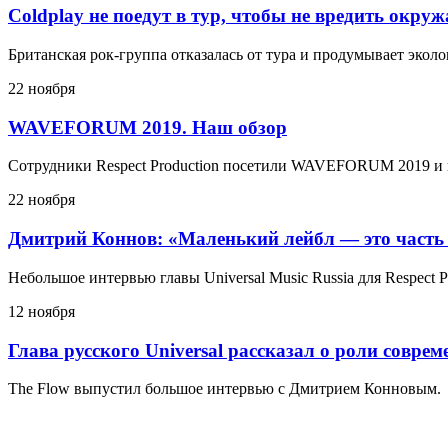
Coldplay не поедут в тур, чтобы не вредить окру
Британская рок-группа отказалась от тура и продумывает эко
22 ноября
WAVEFORUM 2019. Наш обзор
Сотрудники Respect Production посетили WAVEFORUM 2019 и 
22 ноября
Дмитрий Коннов: «Маленький лейбл — это часть
Небольшое интервью главы Universal Music Russia для Respect P
12 ноября
Глава русского Universal рассказал о роли совре
The Flow выпустил большое интервью с Дмитрием Конновым.