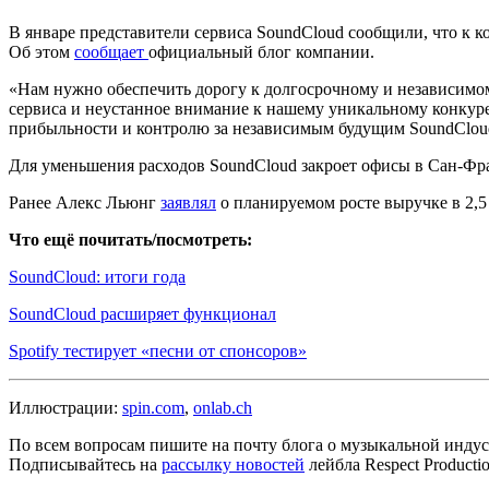
В январе представители сервиса SoundCloud сообщили, что к к
Об этом
сообщает
официальный блог компании.
«Нам нужно обеспечить дорогу к долгосрочному и независимом
сервиса и неустанное внимание к нашему уникальному конкуре
прибыльности и контролю за независимым будущим SoundCloud
Для уменьшения расходов SoundCloud закроет офисы в Сан-Фр
Ранее Алекс Льюнг
заявлял
о планируемом росте выручке в 2,5 
Что ещё почитать/посмотреть:
SoundCloud: итоги года
SoundCloud расширяет функционал
Spotify тестирует «песни от спонсоров»
Иллюстрации:
spin.com
,
onlab.ch
По всем вопросам пишите на почту блога о музыкальной индуст
Подписывайтесь на
рассылку новостей
лейбла Respect Product