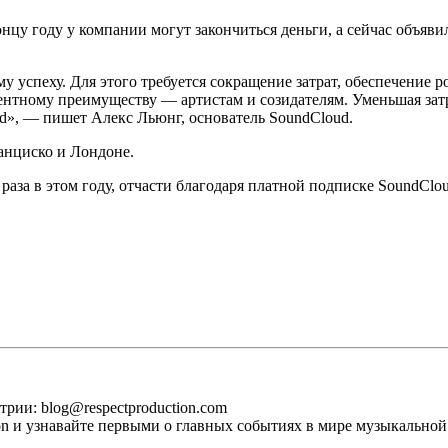
онцу году у компании могут закончиться деньги, а сейчас объяв
у успеху. Для этого требуется сокращение затрат, обеспечение
нтному преимуществу — артистам и созидателям. Уменьшая затр
», — пишет Алекс Льюнг, основатель SoundCloud.
анциско и Лондоне.
раза в этом году, отчасти благодаря платной подписке SoundClo
рии: blog@respectproduction.com
ion и узнавайте первыми о главных событиях в мире музыкальной