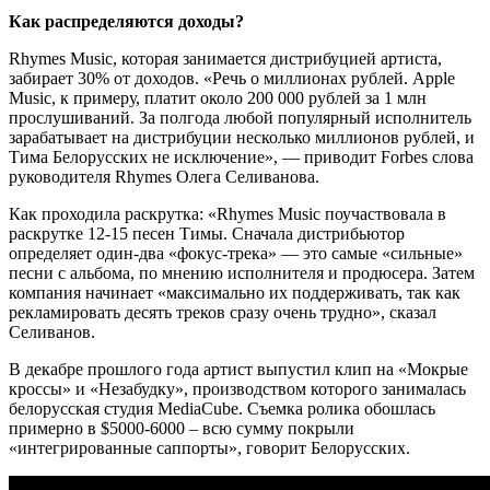
Как распределяются доходы?
Rhymes Music, которая занимается дистрибуцией артиста,
забирает 30% от доходов. «Речь о миллионах рублей. Apple
Music, к примеру, платит около 200 000 рублей за 1 млн
прослушиваний. За полгода любой популярный исполнитель
зарабатывает на дистрибуции несколько миллионов рублей, и
Тима Белорусских не исключение», — приводит Forbes слова
руководителя Rhymes Олега Селиванова.
Как проходила раскрутка: «Rhymes Music поучаствовала в
раскрутке 12-15 песен Тимы. Сначала дистрибьютор
определяет один-два «фокус-трека» — это самые «сильные»
песни с альбома, по мнению исполнителя и продюсера. Затем
компания начинает «максимально их поддерживать, так как
рекламировать десять треков сразу очень трудно», сказал
Селиванов.
В декабре прошлого года артист выпустил клип на «Мокрые
кроссы» и «Незабудку», производством которого занималась
белорусская студия MediaCube. Съемка ролика обошлась
примерно в $5000-6000 – всю сумму покрыли
«интегрированные саппорты», говорит Белорусских.