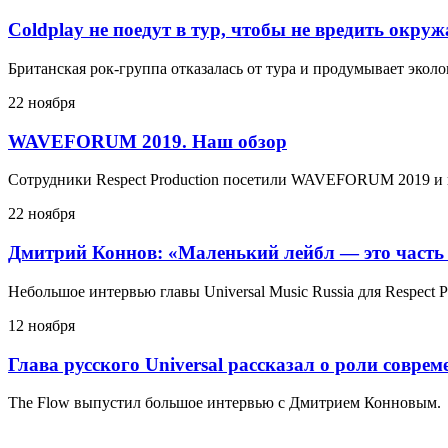
Coldplay не поедут в тур, чтобы не вредить окру
Британская рок-группа отказалась от тура и продумывает эко
22 ноября
WAVEFORUM 2019. Наш обзор
Сотрудники Respect Production посетили WAVEFORUM 2019 и 
22 ноября
Дмитрий Коннов: «Маленький лейбл — это часть
Небольшое интервью главы Universal Music Russia для Respect P
12 ноября
Глава русского Universal рассказал о роли совре
The Flow выпустил большое интервью с Дмитрием Конновым.