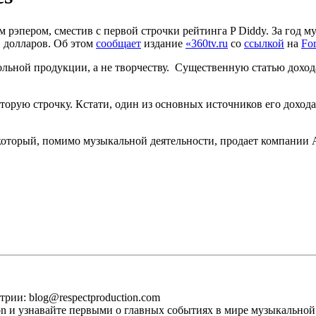
рэпером, сместив с первой строчки рейтинга P Diddy. За год м
в долларов. Об этом
сообщает
издание
«360tv.ru
со
ссылкой
на
Fo
льной продукции, а не творчеству. Существенную статью дохода
торую строчку. Кстати, один из основных источников его дохода
 который, помимо музыкальной деятельности, продает компании 
рии: blog@respectproduction.com
ion и узнавайте первыми о главных событиях в мире музыкальной