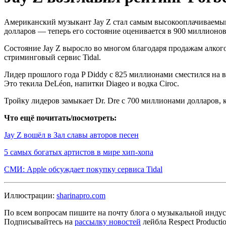
Американский музыкант Jay Z стал самым высокооплачиваемым 
долларов — теперь его состояние оценивается в 900 миллионо
Состояние Jay Z выросло во многом благодаря продажам алкого
стриминговый сервис Tidal.
Лидер прошлого года P Diddy с 825 миллионами сместился на в
Это текила DeLéon, напитки Diageo и водка Ciroc.
Тройку лидеров замыкает Dr. Dre с 700 миллионами долларов,
Что ещё почитать/посмотреть:
Jay Z вошёл в Зал славы авторов песен
5 самых богатых артистов в мире хип‑хопа
СМИ: Apple обсуждает покупку сервиса Tidal
Иллюстрации:
sharinapro.com
По всем вопросам пишите на почту блога о музыкальной индуст
Подписывайтесь на
рассылку новостей
лейбла Respect Product