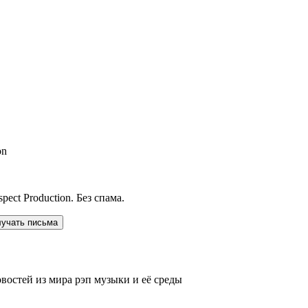
on
ect Production. Без спама.
лучать письма
овостей из мира рэп музыки и её среды