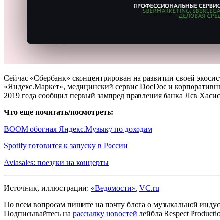
Сейчас «Сбербанк» сконцентрирован на развитии своей экосист
«Яндекс.Маркет», медицинский сервис DocDoc и корпоративный
2019 года сообщил первый зампред правления банка Лев Хасис
Что ещё почитать/посмотреть:
BOOM обогнал Яндекс.Музыку по доходам
Spotify готовится к запуску в России
Aviasales: поездки на концерты
Источник, иллюстрации:
«Ведомости»
,
VC.ru
По всем вопросам пишите на почту блога о музыкальной индуст
Подписывайтесь на
рассылку новостей
лейбла Respect Product