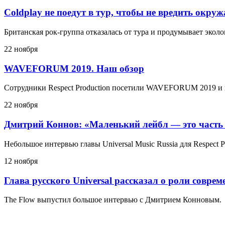
Coldplay не поедут в тур, чтобы не вредить окру
Британская рок-группа отказалась от тура и продумывает эко
22 ноября
WAVEFORUM 2019. Наш обзор
Сотрудники Respect Production посетили WAVEFORUM 2019 и 
22 ноября
Дмитрий Коннов: «Маленький лейбл — это часть
Небольшое интервью главы Universal Music Russia для Respect P
12 ноября
Глава русского Universal рассказал о роли совре
The Flow выпустил большое интервью с Дмитрием Конновым.