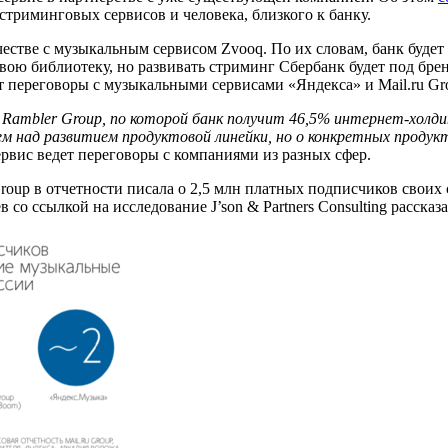
триминговых сервисов и человека, близкого к банку.
стве с музыкальным сервисом Zvooq. По их словам, банк будет со
вою библиотеку, но развивать стриминг Сбербанк будет под бре
т переговоры с музыкальными сервисами «Яндекса» и Mail.ru Gr
 Rambler Group, по которой банк получит 46,5% интернет-холди
м над развитием продуктовой линейки, но о конкретных продукт
рвис ведет переговоры с компаниями из разных сфер.
roup в отчетности писала о 2,5 млн платных подписчиков своих
о ссылкой на исследование J’son & Partners Consulting рассказ