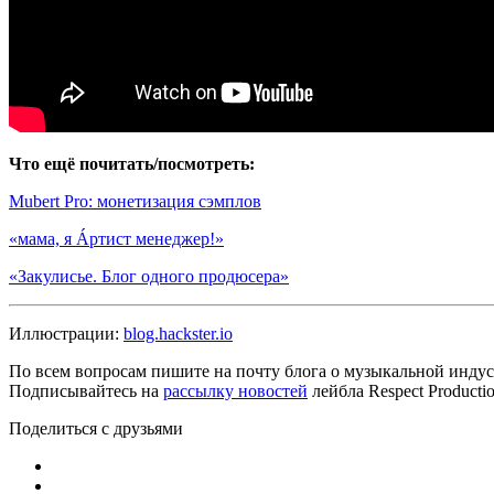
Что ещё почитать/посмотреть:
Mubert Pro: монетизация сэмплов
«мама, я Áртист менеджер!»
«Закулисье. Блог одного продюсера»
Иллюстрации:
blog.hackster.io
По всем вопросам пишите на почту блога о музыкальной индуст
Подписывайтесь на
рассылку новостей
лейбла Respect Product
Поделиться с друзьями