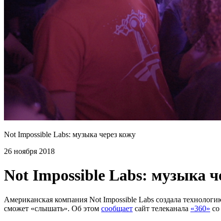
Not Impossible Labs: музыка через кожу
26 ноября 2018
Not Impossible Labs: музыка ч
Американская компания Not Impossible Labs создала технолог
сможет «слышать». Об этом
сообщает
сайт телеканала
«360»
с