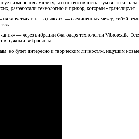
ствует изменения амплитуды и интенсивность звукового сигнала 
ухих, разработали технологию и прибор, который «транслирует» 
 — на запястьях и на лодыжках, — соединенных между собой рем
тся.
учания» — через вибрации благодаря технологии Vibrotextile. 
т в нужный вибросигнал.
дям, но будет интересно и творческим личностям, ищущим новые