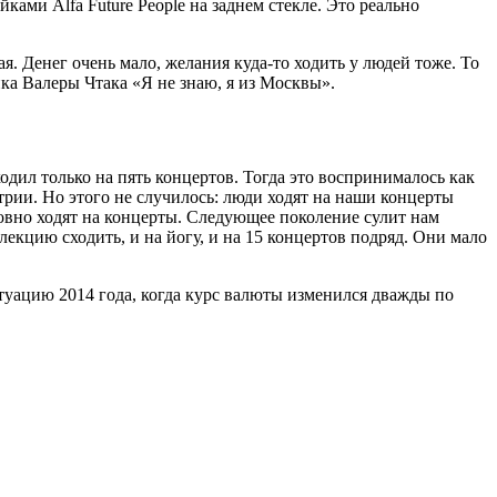
ками Alfa Future People на заднем стекле. Это реально
я. Денег очень мало, желания куда-то ходить у людей тоже. То
ика Валеры Чтака «Я не знаю, я из Москвы».
одил только на пять концертов. Тогда это воспринималось как
трии. Но этого не случилось: люди ходят на наши концерты
ловно ходят на концерты. Следующее поколение сулит нам
екцию сходить, и на йогу, и на 15 концертов подряд. Они мало
туацию 2014 года, когда курс валюты изменился дважды по