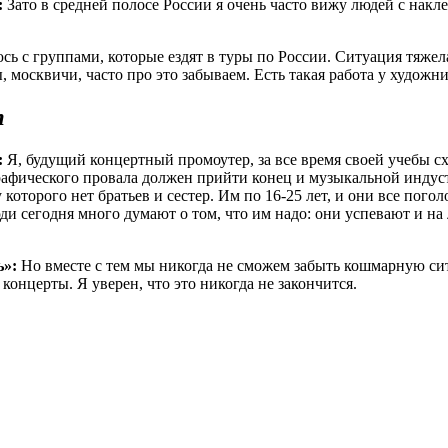
:
Зато в средней полосе России я очень часто вижу людей с наклей
ь с группами, которые ездят в туры по России. Ситуация тяжела
, москвичи, часто про это забываем. Есть такая работа у художн
т
:
Я, будущий концертный промоутер, за все время своей учебы сх
графического провала должен прийти конец и музыкальной индус
которого нет братьев и сестер. Им по 16-25 лет, и они все пого
 сегодня много думают о том, что им надо: они успевают и на л
ь»:
Но вместе с тем мы никогда не сможем забыть кошмарную си
концерты. Я уверен, что это никогда не закончится.