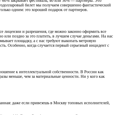
— 60% закрывает фестиваль, 40 или 50% — партнеры. Это
 стодолларовый билет мы получаем совершенно фантастический
только одним: это хороший подарок от партнеров.
се лицензии и разрешения, где можно законно оформить все
о или поздно за это платить, в лучшем случае деньгами. На нас
азмывает площадку, а с нас требуют выкопать метровую
асть. Особенно, когда случается первый серьезный инцидент с
ношение к интеллектуальной собственности. В России как
разы меньше, чем за материальные ценности. Ни у кого как
анная: даже если привезешь в Москву топовых исполнителей,