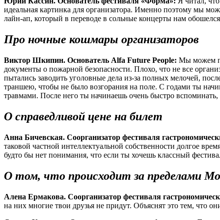
Юрий Кассин. Основатель фестиваля «Форма»:
Я читал, что
идеальная картинка для организатора. Именно поэтому мы мож
лайн-ап, который в переводе в сольные концерты нам обошелся
Про ночные кошмары организаторов
Виктор Шкипин. Основатель Alfa Future People:
Мы можем пр
документы о пожарной безопасности. Плохо, что не все организ
пытались заводить уголовные дела из-за полных мелочей, после
траншею, чтобы не было возгорания на поле. С годами ты начин
травмами. После него ты начинаешь очень быстро вспоминать, 
О справедливой цене на билет
Анна Бичевская. Соорганизатор фестиваля гастрономически
таковой частной интеллектуальной собственности долгое время 
будто бы нет понимания, что если ты хочешь классный фестиваль
О том, что происходит за пределами М
Алена Ермакова. Соорганизатор фестиваля гастрономически
на них многие твои друзья не придут. Объяснят это тем, что они