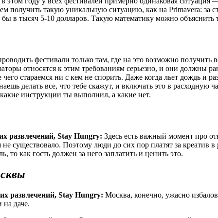
 в этом году у всех фестивалей примерно одинаковая ситуация 
ем получить такую уникальную ситуацию, как на Primavera: за
 бы в тысяч 5-10 долларов. Такую математику можно объяснить 
оводить фестивали только там, где на это возможно получить в
аторы относятся к этим требованиям серьезно, и они должны ран
 чего стараемся ни с кем не спорить. Даже когда льет дождь и р
аешь делать все, что тебе скажут, и включать это в расходную ч
какие инструкции ты выполнил, а какие нет.
х развлечений, Stay Hungry:
Здесь есть важный момент про от
не существовало. Поэтому люди до сих пор платят за креатив в 
, то как гость должен за него заплатить и ценить это.
осквы
х развлечений, Stay Hungry:
Москва, конечно, ужасно избалов
 на даче.