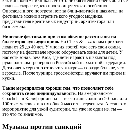
как вип-зона «Пикника». Но это не обязательно очень богатые
люди — скорее те, кто просто ищет что-то особенное.
Определенного портрета нет: за блиц-партией в шахматы на
фестивале можно встретить кого угодно: модника,
представителя креативных индустрий, архитектора или
бизнесмена.
Нишевые фестивали при этом обычно рассчитаны на
более взрослую аудиторию.
На Chess & Jazz к нам приходят
люди от 25 до 40 лет. У многих гостей уже есть свои семьи,
поэтому на фестивале нужно оборудовать зоны для детей. У
нас есть зона Chess Kids, где дети играют в шахматы под
руководством тренеров из Российской шахматной федерации.
Дети очень серьезно относятся к игре — гораздо больше, чем
взрослые. После турнира гроссмейстеры вручают им призы и
кубки.
Такие мероприятия хороши тем, что позволяют тебе
сохранить свою индивидуальность.
На американском
Coachella в Калифорнии ты — всего лишь один из 50 тыс. или
100 тыс. человек и в их общей массе ты теряешься. А если это
мероприятие для узкой аудитории, ты уже не один из, ты —
это что-то значимое.
Музыка против санкций