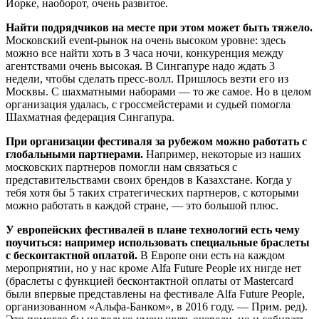
Йорке, наоборот, очень развитое.
Найти подрядчиков на месте при этом может быть тяжело.
Московский event-рынок на очень высоком уровне: здесь
можно все найти хоть в 3 часа ночи, конкуренция между
агентствами очень высокая. В Сингапуре надо ждать 3
недели, чтобы сделать пресс-волл. Пришлось везти его из
Москвы. С шахматными наборами — то же самое. Но в целом
организация удалась, с гроссмейстерами и судьей помогла
Шахматная федерация Сингапура.
При организации фестиваля за рубежом можно работать с
глобальными партнерами.
Например, некоторые из наших
московских партнеров помогли нам связаться с
представительствами своих брендов в Казахстане. Когда у
тебя хотя бы 5 таких стратегических партнеров, с которыми
можно работать в каждой стране, — это большой плюс.
У европейских фестивалей в плане технологий есть чему
поучиться: например использовать специальные браслеты
с бесконтактной оплатой.
В Европе они есть на каждом
мероприятии, но у нас кроме Alfa Future People их нигде нет
(браслеты с функцией бесконтактной оплаты от Mastercard
были впервые представлены на фестивале Alfa Future People,
организованном «Альфа-Банком», в 2016 году. — Прим. ред).