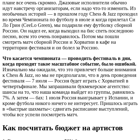
плане все очень скромно. Джазовые исполнители обычно
идут навстречу организаторам, если надо что-то изменить. Из
необычных историй — в прошлом году Chess & Jazz проходил
во время Чемпионата по футболу в июле и когда прилетал Си
Ло Грин (CeeLo Green), мы подарили ему футболку сборной
России. Он надел ее, когда выходил на бис спеть последнюю
песню, всем это очень понравилось. Потом мы пошли
смотреть матч сборной России и Хорватии в кафе на
территории фестиваля и он болел за Россию.
Что касается чемпионата — проводить фестиваль в дни,
когда проходит такое масштабное событие, было ошибкой.
Изначально мы ожидали, что это привлечет больше внимания
к Chess & Jazz, но мы не предполагали, что в день проведения
фестиваля — 7 июля — Россия будет играть с Хорватией в
четвертьфинале. Мы запрашивали букмекерское агентство:
шансы на то, что наша команда выйдет из группы, равнялись
7%. А затем — бах: 1 июля Россия выигрывает у Испании, и
кроме футбола никого ничего не интересует. Пришлось играть
в «быстрые шахматы»: сдвигать расписание выступлений,
чтобы все успели посмотреть матч.
Как посчитать бюджет на артистов