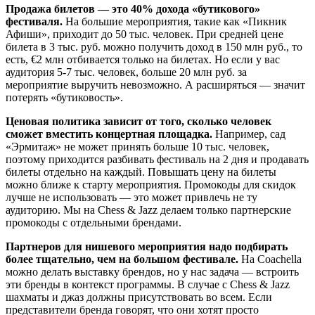
Продажа билетов — это 40% дохода «бутикового»
фестиваля.
На большие мероприятия, такие как «Пикник
Афиши», приходит до 50 тыс. человек. При средней цене
билета в 3 тыс. руб. можно получить доход в 150 млн руб., то
есть, €2 млн отбивается только на билетах. Но если у вас
аудитория 5-7 тыс. человек, больше 20 млн руб. за
мероприятие выручить невозможно. А расширяться — значит
потерять «бутиковость».
Ценовая политика зависит от того, сколько человек
сможет вместить концертная площадка.
Например, сад
«Эрмитаж» не может принять больше 10 тыс. человек,
поэтому приходится разбивать фестиваль на 2 дня и продавать
билеты отдельно на каждый. Повышать цену на билеты
можно ближе к старту мероприятия. Промокоды для скидок
лучше не использовать — это может привлечь не ту
аудиторию. Мы на Chess & Jazz делаем только партнерские
промокоды с отдельными брендами.
Партнеров для нишевого мероприятия надо подбирать
более тщательно, чем на большом фестивале.
На Coachella
можно делать выставку брендов, но у нас задача — встроить
эти бренды в контекст программы. В случае с Chess & Jazz
шахматы и джаз должны присутствовать во всем. Если
представители бренда говорят, что они хотят просто