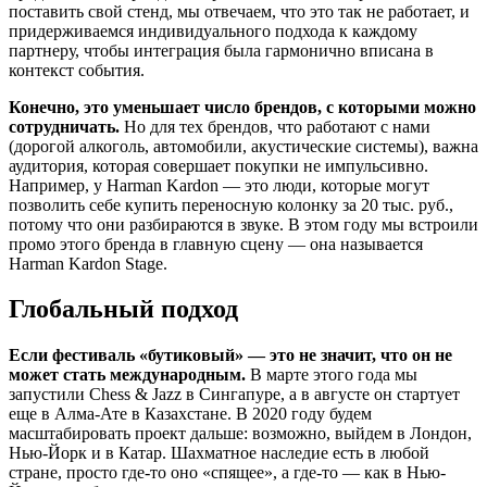
поставить свой стенд, мы отвечаем, что это так не работает, и
придерживаемся индивидуального подхода к каждому
партнеру, чтобы интеграция была гармонично вписана в
контекст события.
Конечно, это уменьшает число брендов, с которыми можно
сотрудничать.
Но для тех брендов, что работают с нами
(дорогой алкоголь, автомобили, акустические системы), важна
аудитория, которая совершает покупки не импульсивно.
Например, у Harman Kardon — это люди, которые могут
позволить себе купить переносную колонку за 20 тыс. руб.,
потому что они разбираются в звуке. В этом году мы встроили
промо этого бренда в главную сцену — она называется
Harman Kardon Stage.
Глобальный подход
Если фестиваль «бутиковый» — это не значит, что он не
может стать международным.
В марте этого года мы
запустили Chess & Jazz в Сингапуре, а в августе он стартует
еще в Алма-Ате в Казахстане. В 2020 году будем
масштабировать проект дальше: возможно, выйдем в Лондон,
Нью-Йорк и в Катар. Шахматное наследие есть в любой
стране, просто где-то оно «спящее», а где-то — как в Нью-