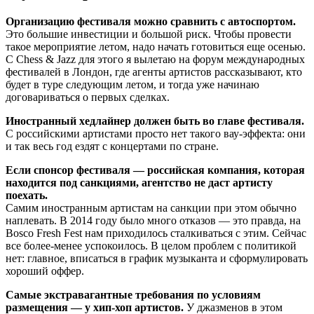
Организацию фестиваля можно сравнить с автоспортом.
Это большие инвестиции и большой риск. Чтобы провести
такое мероприятие летом, надо начать готовиться еще осенью.
С Chess & Jazz для этого я вылетаю на форум международных
фестивалей в Лондон, где агенты артистов рассказывают, кто
будет в туре следующим летом, и тогда уже начинаю
договариваться о первых сделках.
Иностранный хедлайнер должен быть во главе фестиваля.
С российскими артистами просто нет такого вау-эффекта: они
и так весь год ездят с концертами по стране.
Если спонсор фестиваля — российская компания, которая
находится под санкциями, агентство не даст артисту
поехать.
Самим иностранным артистам на санкции при этом обычно
наплевать. В 2014 году было много отказов — это правда, на
Bosco Fresh Fest нам приходилось сталкиваться с этим. Сейчас
все более-менее успокоилось. В целом проблем с политикой
нет: главное, вписаться в график музыканта и сформулировать
хороший оффер.
Самые экстравагантные требования по условиям
размещения — у хип-хоп артистов.
У джазменов в этом