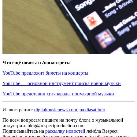
Что ещё почитать/посмотреть:
YouTube предложит билеты на концерты
YouTube — основной инструмент поиска новой музыки
YouTube представил хит-парады популярной музыки
Иллюстрации:
digitalmusicnews.com
,
mediasat.info
По всем вопросам пишите на почту блога о музыкальной
индустрии: blog@respectproduction.com
Подписывайтесь на
рассылку новостей
лейбла Respect
Production и узнавайте первыми о главных событиях в мире