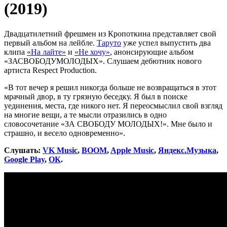
(2019)
Двадцатилетний фрешмен из Кропоткина представляет свой
первый альбом на лейбле.
Таруто
уже успел выпустить два
клипа
«На лайте»
и
«Не хочу»
, анонсирующие альбом
«ЗАСВОБОДУМОЛОДЫХ». Слушаем дебютник нового
артиста Respect Production.
«В тот вечер я решил никогда больше не возвращаться в этот
мрачный двор, в ту грязную беседку. Я был в поиске
уединения, места, где никого нет. Я переосмыслил свой взгляд
на многие вещи, а те мысли отразились в одно
словосочетание «ЗА СВОБОДУ МОЛОДЫХ!». Мне было и
страшно, и весело одновременно».
Слушать:
VK Music
,
BOOM
,
Apple Music
,
Яндекс.Музыка
,
Google Play
,
ОК
.