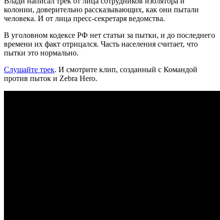
Влади написал трек от лица сотрудников изолятора и
колонии, доверительно рассказывающих, как они пытали
человека. И от лица пресс-секретаря ведомства.
В уголовном кодексе РФ нет статьи за пытки, и до последнего
времени их факт отрицался. Часть населения считает, что
пытки это нормально.
Слушайте трек
. И смотрите клип, созданный с Командой
против пыток и Zebra Hero.