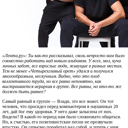
«Лента.ру»: Ты как-то рассказывал, сколь непросто вам было
совместно работать над новым альбомом. У всех, мол, куча
личных забот, все взрослые люди, живущие в разных местах.
Тем не менее «Четырехглавый орет» удался и получился
многообразным, нескучным. Видно, что это плод
коллективного труда, но все равно непонятно, как
выстраивается иерархия в группе. Все равны, но кто-то же
должен быть равнее?
Самый равный в группе — Влади, это все знают. Он тот
человек, что просидел перед компьютером в наушниках 20
лет, дай бог ему здоровья. У него даже залысина от них.
Видели? В какой-то период нам было сложновато общаться.
Но, к счастью, его позитивистские песни не прозвучали
впустую. Он серьезно поработал над собой, и теперь с ним