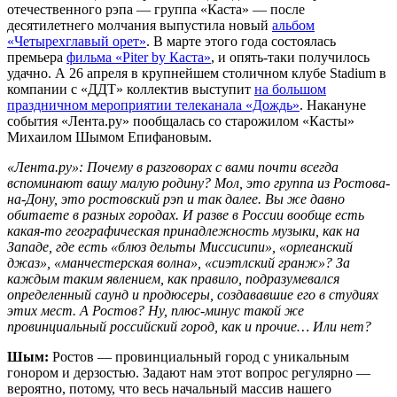
отечественного рэпа — группа «Каста» — после
десятилетнего молчания выпустила новый
альбом
«Четырехглавый орет»
. В марте этого года состоялась
премьера
фильма «Piter by Каста»
, и опять-таки получилось
удачно. А 26 апреля в крупнейшем столичном клубе Stadium в
компании с «ДДТ» коллектив выступит
на большом
праздничном мероприятии телеканала «Дождь»
. Накануне
события «Лента.ру» пообщалась со старожилом «Касты»
Михаилом Шымом Епифановым.
«Лента.ру»: Почему в разговорах с вами почти всегда
вспоминают вашу малую родину? Мол, это группа из Ростова-
на-Дону, это ростовский рэп и так далее. Вы же давно
обитаете в разных городах. И разве в России вообще есть
какая-то географическая принадлежность музыки, как на
Западе, где есть «блюз дельты Миссисипи», «орлеанский
джаз», «манчестерская волна», «сиэтлский гранж»? За
каждым таким явлением, как правило, подразумевался
определенный саунд и продюсеры, создававшие его в студиях
этих мест. А Ростов? Ну, плюс-минус такой же
провинциальный российский город, как и прочие… Или нет?
Шым:
Ростов — провинциальный город с уникальным
гонором и дерзостью. Задают нам этот вопрос регулярно —
вероятно, потому, что весь начальный массив нашего