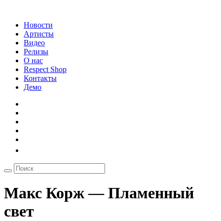
Новости
Артисты
Видео
Релизы
О нас
Respect Shop
Контакты
Демо
Макс Корж — Пламенный
свет