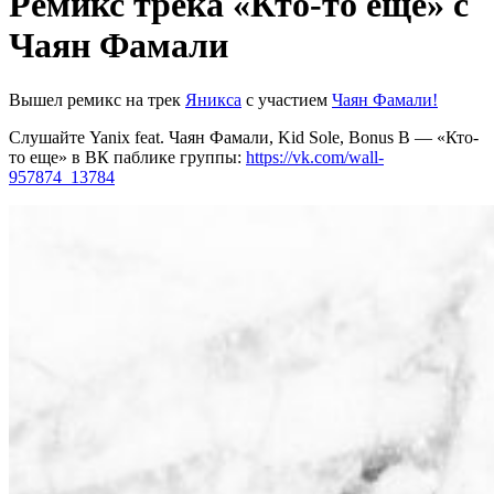
Ремикс трека «Кто-то еще» с
Чаян Фамали
Вышел ремикс на трек
Яникса
с участием
Чаян Фамали!
Слушайте Yanix feat. Чаян Фамали, Kid Sole, Bonus B — «Кто-
то еще» в ВК паблике группы:
https://vk.com/wall-
957874_13784