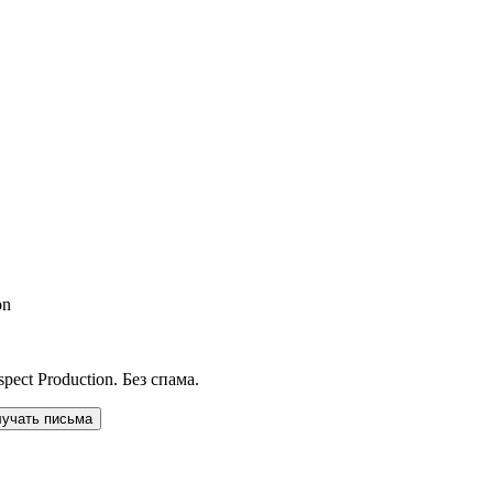
on
ect Production. Без спама.
лучать письма