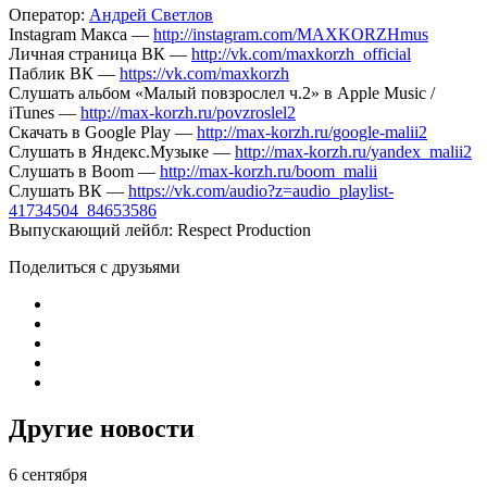
Оператор:
Андрей Светлов
Instagram Макса —
http://instagram.com/MAXKORZHmus
Личная страница ВК —
http://vk.com/maxkorzh_official
Паблик ВК —
https://vk.com/maxkorzh
Слушать альбом «Малый повзрослел ч.2» в Apple Music /
iTunes —
http://max-korzh.ru/povzroslel2
Скачать в Google Play —
http://max-korzh.ru/google-malii2
Слушать в Яндекс.Музыке —
http://max-korzh.ru/yandex_malii2
Слушать в Boom —
http://max-korzh.ru/boom_malii
Слушать ВК —
https://vk.com/audio?z=audio_playlist-
41734504_84653586
Выпускающий лейбл: Respect Production
Поделиться с друзьями
Другие новости
6 сентября