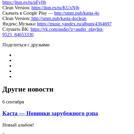
https://itun.es/ru/pFyIjb
Clean Version:
https://itun.es/ru/KUxNjb
Скачать в Google Play —
http://smm.pub/kasta-4o
Clean Version:
http://smm.pub/kasta-4oclean
Яндекс.Музыка:
https://music.yandex.ru/album/4364697
Слушать ВК:
https://vk.com/audio?z=audio_playlist-
9525_84653330
Поделиться с друзьями
Другие новости
6 сентября
Каста — Новинки зарубежного рэпа
Новый альбом!