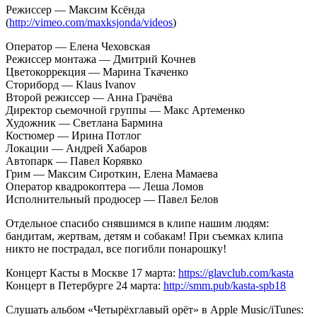
Режиссер — Максим Ксёнда
(
http://vimeo.com/maxksjonda/videos
)
Оператор — Елена Чеховская
Режиссер монтажа — Дмитрий Кочнев
Цветокоррекция — Марина Ткаченко
Сториборд — Klaus Ivanov
Второй режиссер — Анна Грачёва
Директор сьемочной группы — Макс Артеменко
Художник — Светлана Бармина
Костюмер — Ирина Потлог
Локации — Андрей Хабаров
Автопарк — Павел Корявко
Грим — Максим Сироткин, Елена Мамаева
Оператор квадрокоптера — Леша Ломов
Исполнительный продюсер — Павел Белов
Отдельное спасибо снявшимся в клипе нашим людям:
бандитам, жертвам, детям и собакам! При съемках клипа
никто не пострадал, все погибли понарошку!
Концерт Касты в Москве 17 марта:
https://glavclub.com/kasta
Концерт в Петербурге 24 марта:
http://smm.pub/kasta-spb18
Слушать альбом «Четырёхглавый орёт» в Apple Music/iTunes: