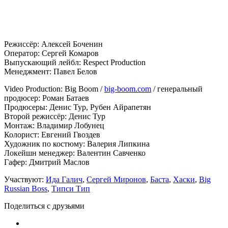
Режиссёр: Алексей Боченин
Оператор: Сергей Комаров
Выпускающий лейбл: Respect Production
Менеджмент: Павел Белов
Video Production: Big Boom /
big-boom.com
/ генеральный
продюсер: Роман Батаев
Продюсеры: Денис Тур, Рубен Айрапетян
Второй режиссёр: Денис Тур
Монтаж: Владимир Лобунец
Колорист: Евгений Гвоздев
Художник по костюму: Валерия Липкина
Локейшн менеджер: Валентин Савченко
Гафер: Дмитрий Маслов
Участвуют:
Ида Галич
,
Сергей Миронов
,
Баста
,
Хаски
,
Big
Russian Boss
,
Типси Тип
Поделиться с друзьями