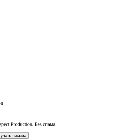
on
ect Production. Без спама.
лучать письма