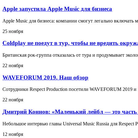
Apple запустила Apple Music для бизнеса
Apple Music для бизнеса: компании смогут легально включать 
25 ноября
Coldplay не поедут в тур, чтобы не вредить окру
Британская рок-группа отказалась от тура и продумывает эко
22 ноября
WAVEFORUM 2019. Наш обзор
Сотрудники Respect Production посетили WAVEFORUM 2019 и 
22 ноября
Дмитрий Коннов: «Маленький лейбл — это часть
Небольшое интервью главы Universal Music Russia для Respect P
12 ноября