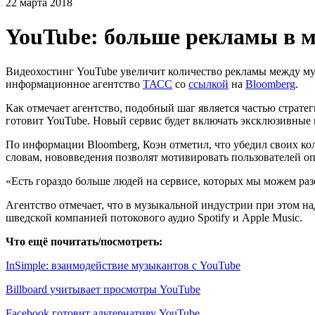
22 марта 2018
YouTube: больше рекламы в 
Видеохостинг YouTube увеличит количество рекламы между му
информационное агентство
ТАСС
со
ссылкой
на
Bloomberg
.
Как отмечает агентство, подобный шаг является частью страте
готовит YouTube. Новый сервис будет включать эксклюзивные
По информации Bloomberg, Коэн отметил, что убедил своих ко
словам, нововведения позволят мотивировать пользователей о
«Есть гораздо больше людей на сервисе, которых мы можем разо
Агентство отмечает, что в музыкальной индустрии при этом н
шведской компанией потокового аудио Spotify и Apple Music.
Что ещё почитать/посмотреть:
InSimple: взаимодействие музыкантов с YouTube
Billboard учитывает просмотры YouTube
Facebook готовит альтернативу YouTube