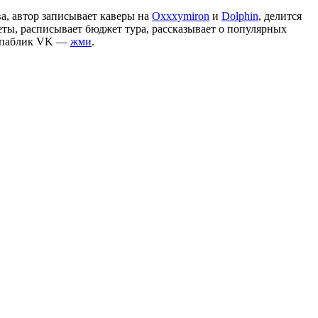
а, автор записывает каверы на
Oxxxymiron
и
Dolphin
, делится
веты, расписывает бюджет тура, рассказывает о популярных
а паблик VK —
жми
.