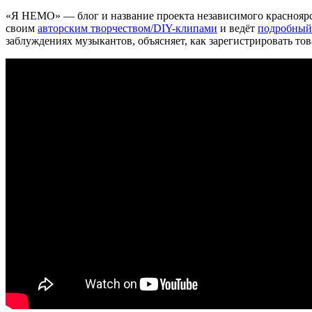
«Я НЕМО» — блог и название проекта независимого красноярс
своим
авторским творчеством/DIY-клипами
и ведёт
подробный
заблуждениях музыкантов, объясняет, как зарегистрировать то