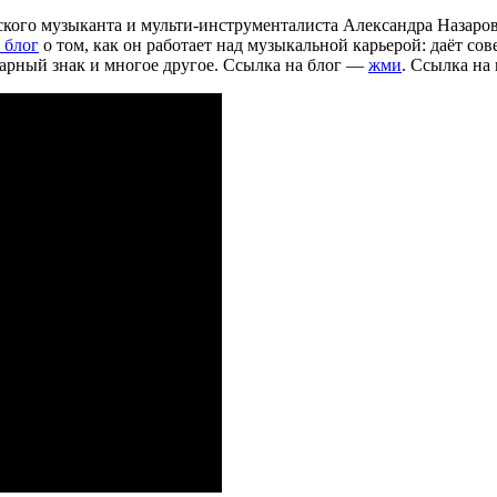
кого музыканта и мульти-инструменталиста Александра Назаров
 блог
о том, как он работает над музыкальной карьерой: даёт со
варный знак и многое другое. Ссылка на блог —
жми
. Ссылка н