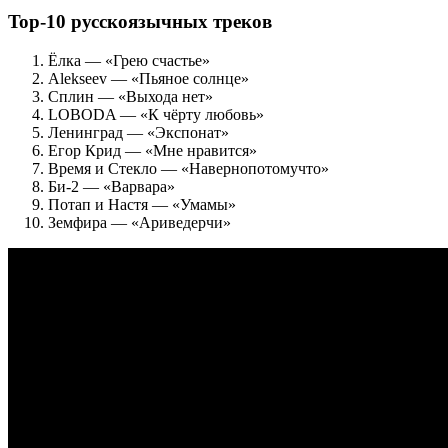
Top-10 русскоязычных треков
Ёлка — «Грею счастье»
Alekseev — «Пьяное солнце»
Сплин — «Выхода нет»
LOBODA — «К чёрту любовь»
Ленинград — «Экспонат»
Егор Крид — «Мне нравится»
Время и Стекло — «Навернопотомучто»
Би-2 — «Варвара»
Потап и Настя — «Умамы»
Земфира — «Ариведерчи»