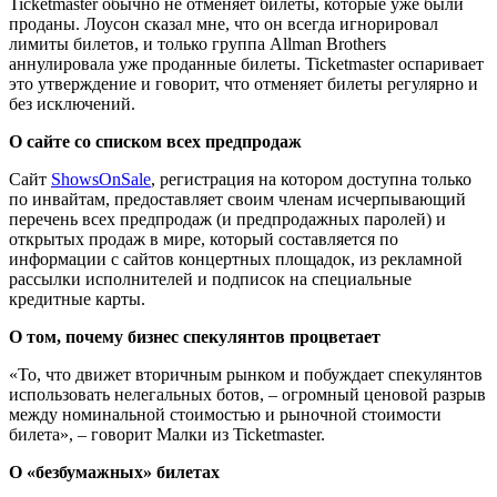
Ticketmaster обычно не отменяет билеты, которые уже были
проданы. Лоусон сказал мне, что он всегда игнорировал
лимиты билетов, и только группа Allman Brothers
аннулировала уже проданные билеты. Ticketmaster оспаривает
это утверждение и говорит, что отменяет билеты регулярно и
без исключений.
О сайте со списком всех предпродаж
Сайт
ShowsOnSale
, регистрация на котором доступна только
по инвайтам, предоставляет своим членам исчерпывающий
перечень всех предпродаж (и предпродажных паролей) и
открытых продаж в мире, который составляется по
информации с сайтов концертных площадок, из рекламной
рассылки исполнителей и подписок на специальные
кредитные карты.
О том, почему бизнес спекулянтов процветает
«То, что движет вторичным рынком и побуждает спекулянтов
использовать нелегальных ботов, – огромный ценовой разрыв
между номинальной стоимостью и рыночной стоимости
билета», – говорит Малки из Ticketmaster.
О «безбумажных» билетах