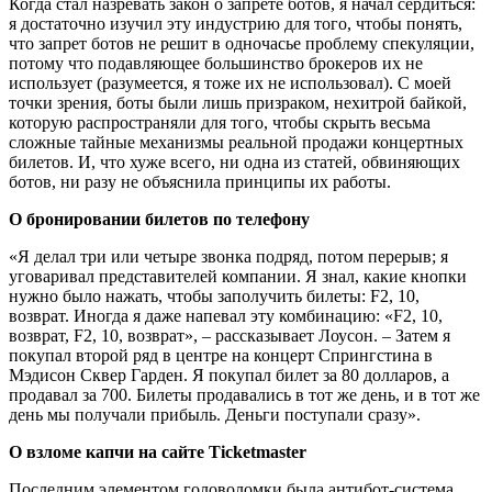
Когда стал назревать закон о запрете ботов, я начал сердиться:
я достаточно изучил эту индустрию для того, чтобы понять,
что запрет ботов не решит в одночасье проблему спекуляции,
потому что подавляющее большинство брокеров их не
использует (разумеется, я тоже их не использовал). С моей
точки зрения, боты были лишь призраком, нехитрой байкой,
которую распространяли для того, чтобы скрыть весьма
сложные тайные механизмы реальной продажи концертных
билетов. И, что хуже всего, ни одна из статей, обвиняющих
ботов, ни разу не объяснила принципы их работы.
О бронировании билетов по телефону
«Я делал три или четыре звонка подряд, потом перерыв; я
уговаривал представителей компании. Я знал, какие кнопки
нужно было нажать, чтобы заполучить билеты: F2, 10,
возврат. Иногда я даже напевал эту комбинацию: «F2, 10,
возврат, F2, 10, возврат», – рассказывает Лоусон. – Затем я
покупал второй ряд в центре на концерт Спрингстина в
Мэдисон Сквер Гарден. Я покупал билет за 80 долларов, а
продавал за 700. Билеты продавались в тот же день, и в тот же
день мы получали прибыль. Деньги поступали сразу».
О взломе капчи на сайте Ticketmaster
Последним элементом головоломки была антибот-система