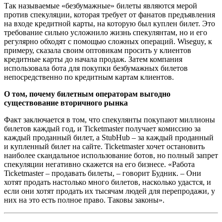
Так называемые «безбумажные» билеты являются мерой
против спекуляции, которая требует от фанатов предъявления
на входе кредитной карты, на которую был куплен билет. Это
требование сильно усложнило жизнь спекулянтам, но и его
регулярно обходят с помощью сложных операций. Wiseguy, к
примеру, сказала своим оптовикам просить у клиентов
кредитные карты до начала продаж. Затем компания
использовала бота для покупки безбумажных билетов
непосредственно по кредитным картам клиентов.
О том, почему билетным операторам выгодно
существование вторичного рынка
Факт заключается в том, что спекулянты покупают миллионы
билетов каждый год, и Ticketmaster получает комиссию за
каждый проданный билет, а StubHub – за каждый проданный
и купленный билет на сайте. Ticketmaster хочет остановить
наиболее скандальное использование ботов, но полный запрет
спекуляции негативно скажется на его бизнесе. «Работа
Ticketmaster – продавать билеты, – говорит Будник. – Они
хотят продать настолько много билетов, насколько удастся, и
если они хотят продать их тысячам людей для перепродажи, у
них на это есть полное право. Таковы законы».