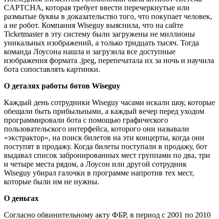
CAPTCHA, которая требует ввести перечеркнутые или
размытые буквы в доказательство того, что покупает человек,
а не робот. Компания Wiseguy выяснила, что на сайте
Ticketmaster в эту систему были загружены не миллионы
уникальных изображений, а только тридцать тысяч. Тогда
команда Лоусона нашла и загрузила все доступные
изображения формата .jpeg, перепечатала их за ночь и научила
бота сопоставлять картинки.
О деталях работы ботов Wiseguy
Каждый день сотрудники Wiseguy часами искали шоу, которые
обещали быть прибыльными, а каждый вечер перед уходом
программировали бота с помощью графического
пользовательского интерфейса, которого они называли
«экстрактор», на поиск билетов на эти концерты, когда они
поступят в продажу. Когда билеты поступали в продажу, бот
выдавал список забронированных мест группами по два, три
и четыре места рядом, а Лоусон или другой сотрудник
Wiseguy убирал галочки в программе напротив тех мест,
которые были им не нужны.
О деньгах
Согласно обвинительному акту ФБР, в период с 2001 по 2010