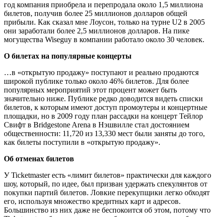
год компания приобрела и перепродала около 1,5 миллиона
билетов, получив более 25 миллионов долларов общей
прибыли. Как сказал мне Лоусон, только на турне U2 в 2005
они заработали более 2,5 миллионов долларов. На пике
могущества Wiseguy в компании работало около 30 человек.
О билетах на популярные концерты
…в «открытую продажу» поступают и реально продаются
широкой публике только около 46% билетов. Для более
популярных мероприятий этот процент может быть
значительно ниже. Публике редко доводится видеть списки
билетов, к которым имеют доступ промоутеры и концертные
площадки, но в 2009 году план рассадки на концерт Тейлор
Свифт в Bridgestone Arena в Нэшвилле стал достоянием
общественности: 11,720 из 13,330 мест были заняты до того,
как билеты поступили в «открытую продажу».
Об отменах билетов
У Ticketmaster есть «лимит билетов» практически для каждого
шоу, который, по идее, был призван удержать спекулянтов от
покупки партий билетов. Ловкие перекупщики легко обходят
его, используя множество кредитных карт и адресов.
Большинство из них даже не беспокоится об этом, потому что