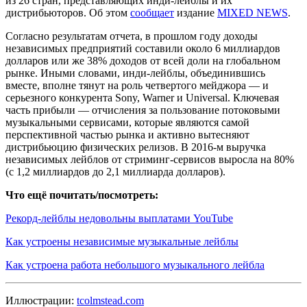
из 26 стран, представляющих инди-лейблы и их
дистрибьюторов. Об этом
сообщает
издание
MIXED NEWS
.
Согласно результатам отчета, в прошлом году доходы
независимых предприятий составили около 6 миллиардов
долларов или же 38% доходов от всей доли на глобальном
рынке. Иными словами, инди-лейблы, объединившись
вместе, вполне тянут на роль четвертого мейджора — и
серьезного конкурента Sony, Warner и Universal. Ключевая
часть прибыли — отчисления за пользование потоковыми
музыкальными сервисами, которые являются самой
перспективной частью рынка и активно вытесняют
дистрибьюцию физических релизов. В 2016-м выручка
независимых лейблов от стриминг-сервисов выросла на 80%
(c 1,2 миллиардов до 2,1 миллиарда долларов).
Что ещё почитать/посмотреть:
Рекорд-лейблы недовольны выплатами YouTube
Как устроены независимые музыкальные лейблы
Как устроена работа небольшого музыкального лейбла
Иллюстрации:
tcolmstead.com