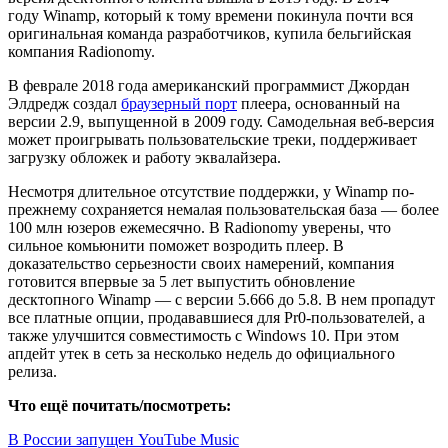
году Winamp, который к тому времени покинула почти вся
оригинальная команда разработчиков, купила бельгийская
компания Radionomy.
В феврале 2018 года американский программист Джордан
Элдредж создал
браузерный порт
плеера, основанный на
версии 2.9, выпущенной в 2009 году. Самодельная веб-версия
может проигрывать пользовательские треки, поддерживает
загрузку обложек и работу эквалайзера.
Несмотря длительное отсутствие поддержки, у Winamp по-
прежнему сохраняется немалая пользовательская база — более
100 млн юзеров ежемесячно. В Radionomy уверены, что
сильное комьюнити поможет возродить плеер. В
доказательство серьезности своих намерений, компания
готовится впервые за 5 лет выпустить обновление
десктопного Winamp — c версии 5.666 до 5.8. В нем пропадут
все платные опции, продававшиеся для Pr0-пользователей, а
также улучшится совместимость с Windows 10. При этом
апдейт утек в сеть за несколько недель до официального
релиза.
Что ещё почитать/посмотреть:
В России запущен YouTube Music