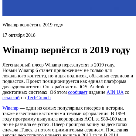
Winamp вернётся в 2019 году
17 октября 2018
Winamp вернётся в 2019 году
Легендарный плеер Winamp перезапустят в 2019 году.
Новый Winamp 6 станет приложением не только для
локального контента, но и для подписок, облачных сервисов и
подкастов. Проект позиционируется как единая платформа
для аудиоконтента. Он заработает на iOS, Android и
десктопных системах. Об этом
сообщает
издание
AIN.UA
со
ссылкой
на
TechCrunch
.
Winamp
— один из самых популярных плееров в истории,
также известный кастомными темами оформления. В 1999
году программу выкупила корпорация AOL за $80-100 млн,
но не развила ее успех. Плеер проиграл войну на десктопах
сначала iTunes, а потом стриминговым сервисам. Последняя
версия десктопного клиента вышла в 2013 году. В 2014