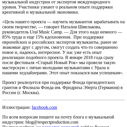
музыкальной индустрии от экспертов международного
уровня. Участники узнают о реальном опыте поддержки
креативной и музыкальной экономики.
«Цель нашего проекта — научить музыкантов зарабатывать на
своем творчестве, — говорит Наталия Шмелькова,
руководитель Ural Music Camp. — Для этого надо немного —
85% труда и еще 15% вдохновения. При поддержке
европейских и российских экспертов музыканты, ранее не
знакомые друг с другом, смогут создать что-то совершенно
новое и, надеюсь, интересное. У нас уже есть опыт
реализации подобного проекта. В январе 2018 года сразу
после фестиваля «Старый Новый Рок» мы провели такую
мастерскую с пятью молодыми музыкантами с Урала и
нашими хедлайнерами. Этот опыт показался нам успешным».
Проект реализуется при поддержке Фонда президентских
грантов и Филиала Фонда им. Фридриха Эберта (Германия) в
России (г. Москва).
Иллюстрации:
facebook.com
По всем вопросам пишите на почту блога о музыкальной
индустрии: blog@respectproduction.com