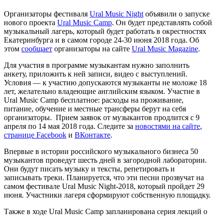
Организаторы фестиваля
Ural Music Night
объявили о запуске
нового проекта
Ural Music Camp
. Он будет представлять собой
музыкальный лагерь, который будет работать в окрестностях
Екатеринбурга и в самом городе 24-30 июня 2018 года. Об
этом
сообщает
организаторы на сайте
Ural Music Magazine
.
Для участия в программе музыкантам нужно заполнить
анкету, приложить к ней записи, видео с выступлений.
Условия — к участию допускаются музыканты не моложе 18
лет, желательно владеющие английским языком. Участие в
Ural Music Camp бесплатное: расходы на проживание,
питание, обучение и местные трансферы берут на себя
организаторы. Прием заявок от музыкантов продлится с 9
апреля по 14 мая 2018 года. Следите за
новостями на сайте
,
странице Facebook
и
ВКонтакте
.
Впервые в истории российского музыкального бизнеса 50
музыкантов проведут шесть дней в загородной лаборатории.
Они будут писать музыку и тексты, репетировать и
записывать треки. Планируется, что эти песни прозвучат на
самом фестивале Ural Music Night-2018, который пройдет 29
июня. Участники лагеря сформируют собственную площадку.
Также в ходе Ural Music Camp запланирована серия лекций о