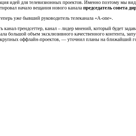
ация идей для телевизионных проектов. Именно поэтому мы вид
нтировал начало вещания нового канала
председатель совета д
теперь уже бывший руководитель телеканала «A-one».
ь канал-трендсеттер, канал – лидер мнений, который будет зад
ала большой объем эксклюзивного качественного контента, зап
ии крупных оффлайн-проектов, — уточнил планы на ближайший 