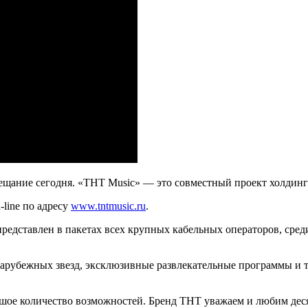
вещание сегодня. «ТНТ Music» — это совместный проект холди
-line по адресу
www.tntmusic.ru
.
представлен в пакетах всех крупных кабельных операторов, сре
арубежных звезд, эксклюзивные развлекательные программы и тв
шое количество возможностей. Бренд ТНТ уважаем и любим десят