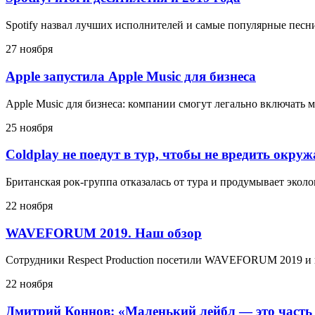
Spotify назвал лучших исполнителей и самые популярные песни
27 ноября
Apple запустила Apple Music для бизнеса
Apple Music для бизнеса: компании смогут легально включать 
25 ноября
Coldplay не поедут в тур, чтобы не вредить окру
Британская рок-группа отказалась от тура и продумывает эко
22 ноября
WAVEFORUM 2019. Наш обзор
Сотрудники Respect Production посетили WAVEFORUM 2019 и 
22 ноября
Дмитрий Коннов: «Маленький лейбл — это часть