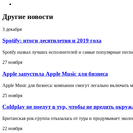
Другие новости
3 декабря
Spotify: итоги десятилетия и 2019 года
Spotify назвал лучших исполнителей и самые популярные песни
27 ноября
Apple запустила Apple Music для бизнеса
Apple Music для бизнеса: компании смогут легально включать 
25 ноября
Coldplay не поедут в тур, чтобы не вредить окру
Британская рок-группа отказалась от тура и продумывает эко
22 ноября