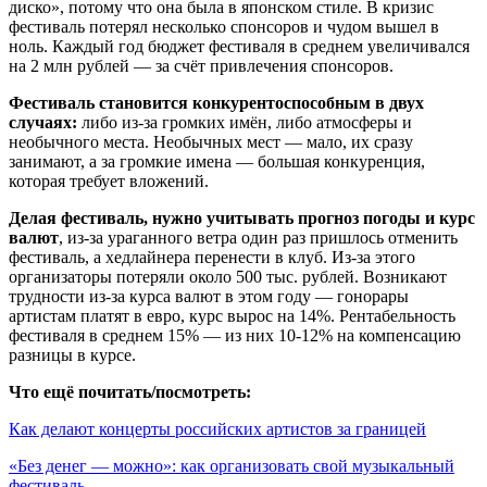
диско», потому что она была в японском стиле. В кризис
фестиваль потерял несколько спонсоров и чудом вышел в
ноль. Каждый год бюджет фестиваля в среднем увеличивался
на 2 млн рублей — за счёт привлечения спонсоров.
Фестиваль становится конкурентоспособным в двух
случаях:
либо из-за громких имён, либо атмосферы и
необычного места. Необычных мест — мало, их сразу
занимают, а за громкие имена — большая конкуренция,
которая требует вложений.
Делая фестиваль, нужно учитывать прогноз погоды и курс
валют
, из-за ураганного ветра один раз пришлось отменить
фестиваль, а хедлайнера перенести в клуб. Из-за этого
организаторы потеряли около 500 тыс. рублей. Возникают
трудности из-за курса валют в этом году — гонорары
артистам платят в евро, курс вырос на 14%. Рентабельность
фестиваля в среднем 15% — из них 10-12% на компенсацию
разницы в курсе.
Что ещё почитать/посмотреть:
Как делают концерты российских артистов за границей
«Без денег — можно»: как организовать свой музыкальный
фестиваль