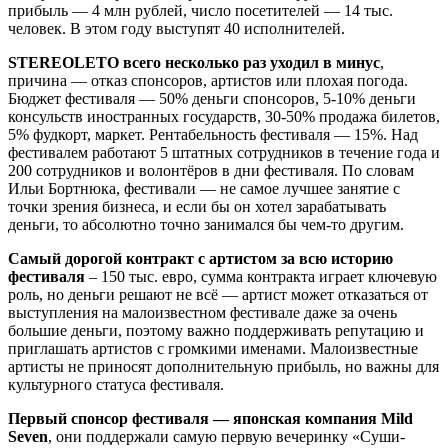
прибыль — 4 млн рублей, число посетителей — 14 тыс.
человек. В этом году выступят 40 исполнителей.
STEREOLETO всего несколько раз уходил в минус
,
причина — отказ спонсоров, артистов или плохая погода.
Бюджет фестиваля — 50% деньги спонсоров, 5-10% деньги
консульств иностранных государств, 30-50% продажа билетов,
5% фудкорт, маркет. Рентабельность фестиваля — 15%. Над
фестивалем работают 5 штатных сотрудников в течение года и
200 сотрудников и волонтёров в дни фестиваля. По словам
Ильи Бортнюка, фестивали — не самое лучшее занятие с
точки зрения бизнеса, и если бы он хотел зарабатывать
деньги, то абсолютно точно занимался бы чем-то другим.
Самый дорогой контракт с артистом за всю историю
фестиваля
– 150 тыс. евро, сумма контракта играет ключевую
роль, но деньги решают не всё — артист может отказаться от
выступления на малоизвестном фестивале даже за очень
большие деньги, поэтому важно поддерживать репутацию и
приглашать артистов с громкими именами. Малоизвестные
артисты не приносят дополнительную прибыль, но важны для
культурного статуса фестиваля.
Первый спонсор фестиваля — японская компания Mild
Seven
, они поддержали самую первую вечеринку «Суши-