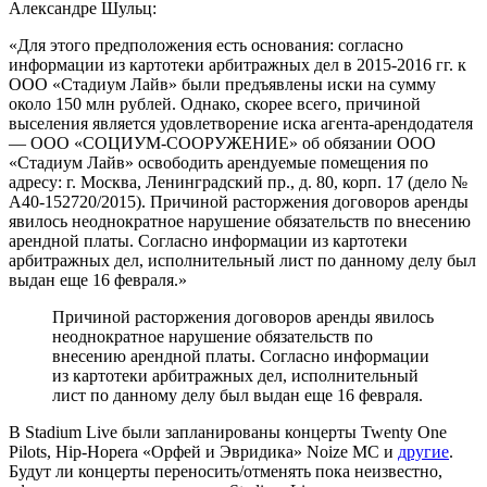
Александре Шульц:
«Для этого предположения есть основания: согласно
информации из картотеки арбитражных дел в 2015-2016 гг. к
ООО «Стадиум Лайв» были предъявлены иски на сумму
около 150 млн рублей. Однако, скорее всего, причиной
выселения является удовлетворение иска агента-арендодателя
— ООО «СОЦИУМ-СООРУЖЕНИЕ» об обязании ООО
«Стадиум Лайв» освободить арендуемые помещения по
адресу: г. Москва, Ленинградский пр., д. 80, корп. 17 (дело №
А40-152720/2015). Причиной расторжения договоров аренды
явилось неоднократное нарушение обязательств по внесению
арендной платы. Согласно информации из картотеки
арбитражных дел, исполнительный лист по данному делу был
выдан еще 16 февраля.»
Причиной расторжения договоров аренды явилось
неоднократное нарушение обязательств по
внесению арендной платы. Согласно информации
из картотеки арбитражных дел, исполнительный
лист по данному делу был выдан еще 16 февраля.
В Stadium Live были запланированы концерты Twenty One
Pilots, Hip-Hopera «Орфей и Эвридика» Noize MC и
другие
.
Будут ли концерты переносить/отменять пока неизвестно,